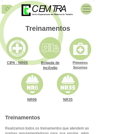
Treinamentos
CIPA - NR05
Brigada de
Primeiros
Socorros
Incêndio
NR06
NR35
Treinamentos
Realizamos todos os treinamentos que atendem as
normas regulamentadoras para sua equipe, além