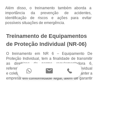
Além disso, o treinamento também aborda a
importância da prevenção de acidentes,
identificação de riscos e ações para evitar
possíveis situações de emergência.
Treinamento de Equipamentos
de Proteção Individual (NR-06)
O treinamento em NR 6 – Equipamento De
Proteção Individual, tem a finalidade de transmitir
as diretrizes da norma regulamentadora 6,
referente aos equipamentos de proteção individual
e coletiva, a fim de atender os requisitos e manter a
empresa em conformidade legal, além de garantir
a saúde e a segurança ocupacional dos
trabalhadores.
Treinamento Trabalho em
Altura (NR - 35)
O treinamento de NR 35 é obrigatório para os
profissionais que trabalham em altura acima de
dois metros do piso, incluindo atividades como
instalação, manutenção e limpeza em telhados,
torres, andaimes, entre outros.